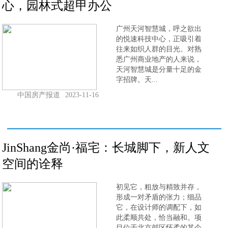
心，园林式超甲办公
广州天河智慧城，呼之欲出
的悦速科技中心，正吸引着
往来如织人群的目光。对熟
悉广州商业地产的人来说，
天河智慧城是分量十足的金
字招牌。天...
中国房产报道
2023-11-16
JinShang金尚·福宅：长城脚下，新人文
空间的诠释
初见它，粗放与精致并存，
形成一对矛盾的张力；细品
它，在设计师的调配下，如
此柔顺共处，恰当融和。项
目位于北京郊区怀柔的某个